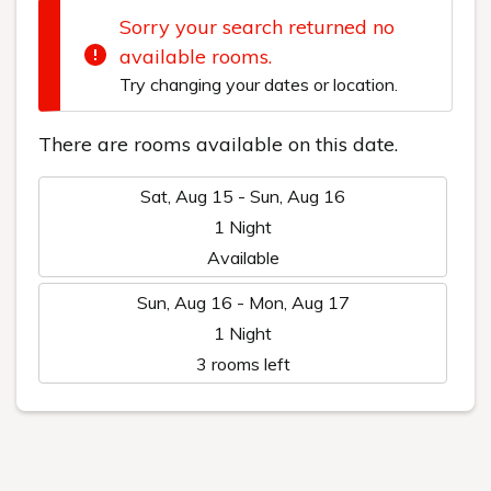
公式サイトからの
ご予約が最もお得！
RESERVATION
Komagane Kogen
宿泊予約
Resort Linx
Check in - check out date
高原の静寂と贅沢なくつろぎ、心に残る旅へ
Number of guests per room
Rooms