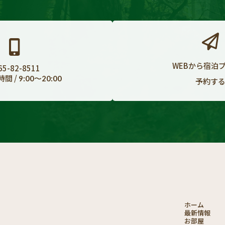
WEBから宿泊
65-82-8511
間 /
9:00〜20:00
予約す
ホーム
最新情報
お部屋