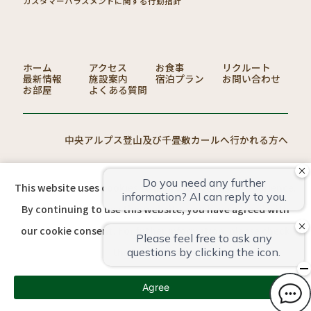
カスタマーハラスメントに関する行動指針
ホーム
アクセス
お食事
リクルート
最新情報
施設案内
宿泊プラン
お問い合わせ
お部屋
よくある質問
中央アルプス登山及び千畳敷カールへ行かれる方へ
This website uses cookies to improve your user experience.
総合TOP
リクルート
フジケングループ
By continuing to use this website, you have agreed with
our cookie consent. For futher information, please check
the
Private Policy
.
Agree
Copyright © Komagane Kogen Resort Linx