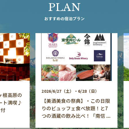
PLAN
おすすめの宿泊プラン
2026/6/27（土）・6/28（日）
高原の
【天
【美酒美食の祭典】・この日限
満喫♪
ェイ
りのビュッフェ食べ放題！と7
つの酒蔵の飲み比べ！「南信 ...